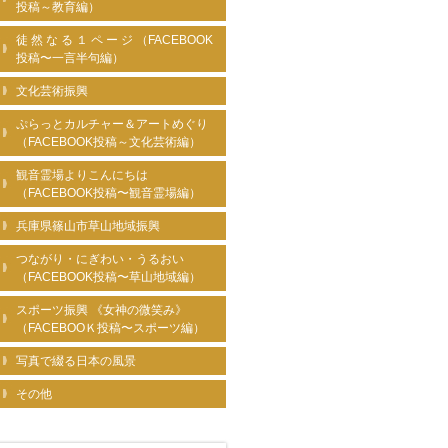
投稿～教育編）
徒 然 な る １ ペ ー ジ （FACEBOOK
投稿〜一言半句編）
文化芸術振興
ぷらっとカルチャー＆アートめぐり
（FACEBOOK投稿～文化芸術編）
観音霊場よりこんにちは
（FACEBOOK投稿〜観音霊場編）
兵庫県篠山市草山地域振興
つながり・にぎわい・うるおい
（FACEBOOK投稿〜草山地域編）
スポーツ振興 《女神の微笑み》
（FACEBOOＫ投稿〜スポーツ編）
写真で綴る日本の風景
その他