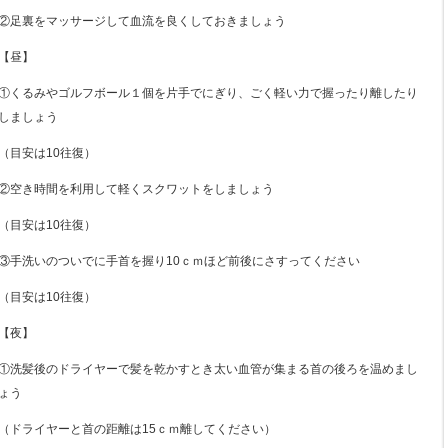
②足裏をマッサージして血流を良くしておきましょう
【昼】
①くるみやゴルフボール１個を片手でにぎり、ごく軽い力で握ったり離したり
しましょう
（目安は10往復）
②空き時間を利用して軽くスクワットをしましょう
（目安は10往復）
③手洗いのついでに手首を握り10ｃｍほど前後にさすってください
（目安は10往復）
【夜】
①洗髪後のドライヤーで髪を乾かすとき太い血管が集まる首の後ろを温めまし
ょう
（ドライヤーと首の距離は15ｃｍ離してください）