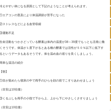
冷えやすい体になる原因として下記のようなことが考えられます。
①エアコンの普及により体温調節が苦手になった
②ストレスなどによる血管収縮
③運動不足
生命活動をつかさどっている酵素は体内の温度が38～39度でもっとも活発に働
くそうです。体温が１度下がるとある種の酵素では活性が５０％以下に低下す
るというデータもあるそうです。体を温め血の巡りを良くしましょう。
簡単な温活の紹介
【朝】
①目が覚めたら寝床の中で両手のひらを顔の前でこすりあわせましょう
（目安は10往復）
③くるぶしを両手の小指で下から上、上から下にやさしくさすりましょう
（目安は10往復）