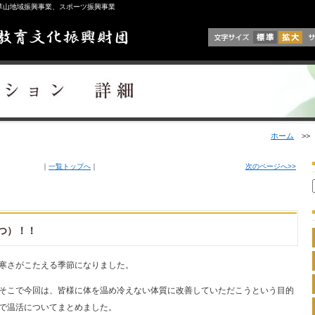
草山地域振興事業、スポーツ振興事業
ホーム
>
｜
一覧トップへ
｜
次のページへ>>
つ）！！
寒さがこたえる季節になりました。
そこで今回は、皆様に体を温め冷えない体質に改善していただこうという目的
で温活についてまとめました。