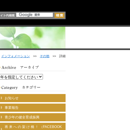
>
インフォメーション
>>
その他
>> 詳細
お知らせ
事業報告
青少年の健全育成振興
将 来 へ の 架 け 橋 ！ （FACEBOOK