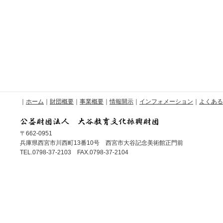
｜
ホーム
｜
財団概要
｜
事業概要
｜
情報開示
｜
インフォメーション
｜
よくある
〒662-0951
兵庫県西宮市川西町13番10号 西宮市大谷記念美術館正門前
TEL.0798-37-2103 FAX.0798-37-2104