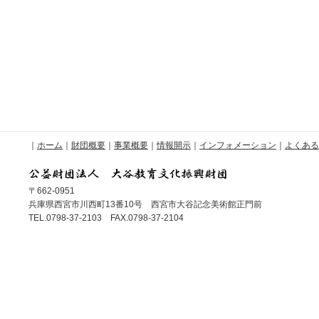
｜
ホーム
｜
財団概要
｜
事業概要
｜
情報開示
｜
インフォメーション
｜
よくある
〒662-0951
兵庫県西宮市川西町13番10号 西宮市大谷記念美術館正門前
TEL.0798-37-2103 FAX.0798-37-2104