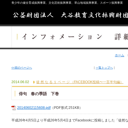
青少年の健全育成振興事業、文化芸術振興事業、草山地域振興事業、スポーツ振興事業
ホーム
<<前のページへ
｜
一覧トップへ
｜
2014.06.02
徒 然 な る １ ペ ー ジ （FACEBOOK投稿〜一言半句編）
俳句 春の季語 下巻
20140602115608.pdf
（PDF形式:251KB）
平成26年4月5日より平成26年5月4日までFacebookに投稿しました「徒