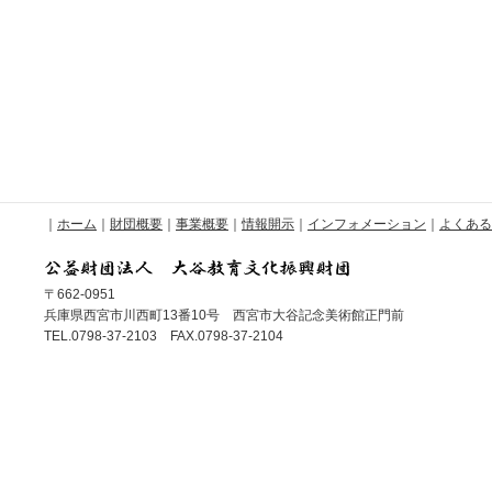
｜
ホーム
｜
財団概要
｜
事業概要
｜
情報開示
｜
インフォメーション
｜
よくある
〒662-0951
兵庫県西宮市川西町13番10号 西宮市大谷記念美術館正門前
TEL.0798-37-2103 FAX.0798-37-2104