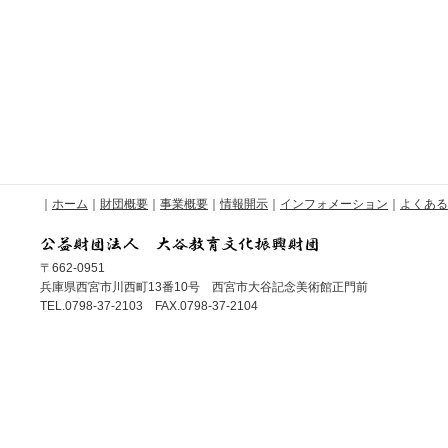
｜
ホーム
｜
財団概要
｜
事業概要
｜
情報開示
｜
インフォメーション
｜
よくある
〒662-0951
兵庫県西宮市川西町13番10号 西宮市大谷記念美術館正門前
TEL.0798-37-2103 FAX.0798-37-2104