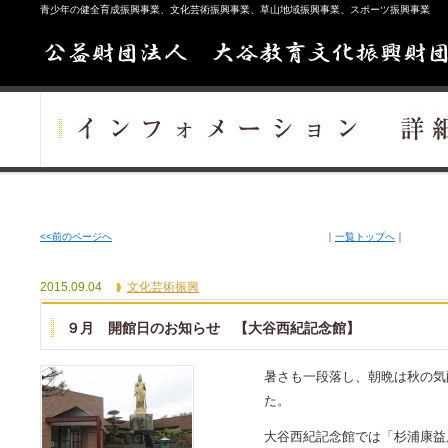
青少年の健全育成振興事業、文化芸術振興事業、草山地域振興事業、スポーツ振興事業
<<前のページへ
｜
一覧トップへ
｜
2015.09.04
文化芸術振興
９月 開館日のお知らせ 【大谷西紀記念館】
暑さも一段落し、朝晩は秋の気
た。
大谷西紀記念館では「杉浦康益