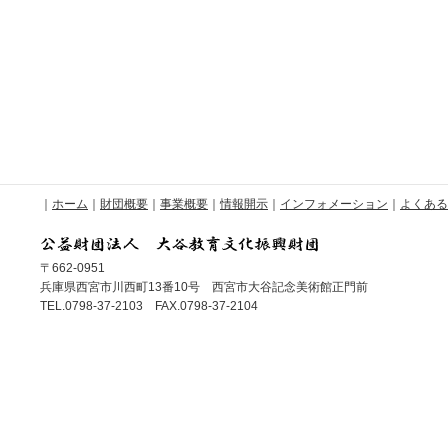
｜
ホーム
｜
財団概要
｜
事業概要
｜
情報開示
｜
インフォメーション
｜
よくある
〒662-0951
兵庫県西宮市川西町13番10号 西宮市大谷記念美術館正門前
TEL.0798-37-2103 FAX.0798-37-2104