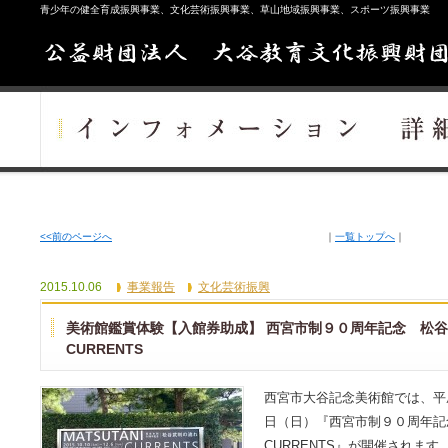
青少年の健全育成振興事業、文化芸術振興事業、草山地域振興事業、スポーツ振興事業
<<前のページへ
｜
一覧トップへ
｜
2015.10.06
事業報告
文化芸術振興
美術館鑑賞体験【入館券助成】 西宮市制９０周年記念 松谷武判
CURRENTS
西宮市大谷記念美術館では、平成2
日（日）『西宮市制９０周年記念 
CURRENTS』が開催されます